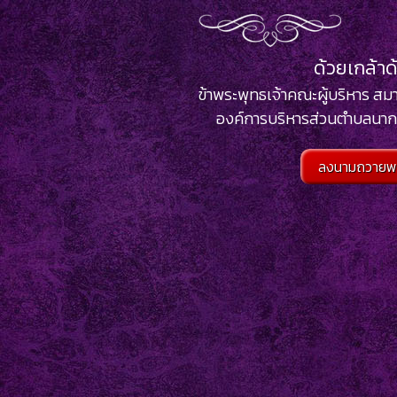
ด้วยเกล้า
ข้าพระพุทธเจ้าคณะผู้บริหาร ส
องค์การบริหารส่วนตำบลนากร
ลงนามถวายพ