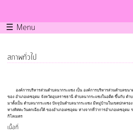
กิจการ
สภา
☰ Menu
บริการ
ข้อมูล
สภาพทั่วไป
ITA
e-
Service
องค์การบริหารส่วนตำบลนากระแซง เป็น องค์การบริหารส่วนตำบลขนาดกลา
ของ อำเภอเดชอุดม จังหวัดอุบลราชธานี ตำบลนากระแซงในอดีต ขึ้นกับ ตำบ
มาตั้งเป็น ตำบลนากระแซง ปัจจุบันตำบลนากระแซง มีหมู่บ้านในเขตปกครอง ทั
Q&A
ทางทิศตะวันตกเฉียงใต้ ของอำเภอเดชอุดม ห่างจากที่ว่าการอำเภอเดชอุด
กิโลเมตร
เนื้อที่
การ