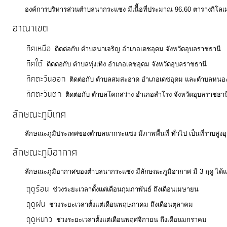
จัดการ
องค์การบริหารส่วนตำบลนากระแซง มีเนืื้อที่ประมาณ 96.60 ตารางกิโลเม
ความ
อาณาเขต
รู้
ทิศเหนือ
ติดต่อกับ ตำบลนาเจริญ อำเภอเดชอุดม จังหวัดอุบลราชธานี
ทิศใต้
การ
ติดต่อกับ ตำบลทุ่งเทิง อำเภอเดชอุดม จังหวัดอุบลราชธานี
ดำเนิน
ทิศตะวันออก
ติดต่อกับ ตำบลสมสะอาด อำเภอเดชอุดม และตำบลหนองอ้ม
งาน
ทิศตะวันตก
ติดต่อกับ ตำบลโคกสว่าง อำเภอสำโรง จังหวัดอุบลราชธาน
ลักษณะภูมิเทศ
การ
ลักษณะภูมิประเทศของตำบลนากระแซง มีภาพพื้นที่ ทั่วไป เป็นที่ราบสูง
ให้
บริการ
ลักษณะภูมิอากาศ
ลักษณะภูมิอากาศของตำบลนากระแซง มีลักษณะภูมิอากาศ มี 3 ฤดู ได้แ
แผนการ
ฤดูร้อน
ช่วงระยะเวลาตั้งแต่เดือนกุมภาพันธ์ ถึงเดือนเมษายน
ใช้
ฤดูฝน
ช่วงระยะเวลาตั้งแต่เดือนพฤษภาคม ถึงเดือนตุลาคม
จ่าย
ฤดูหนาว
ช่วงระยะเวลาตั้งแต่เดือนพฤศจิกายน ถึงเดือนมกราคม
งบ