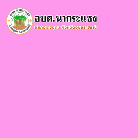
×
หน้า
close
หลัก
ข้อมูล
พื้น
ฐาน
บุคลากร
แผน
ยุทธศาสตร์
ข่าวสาร