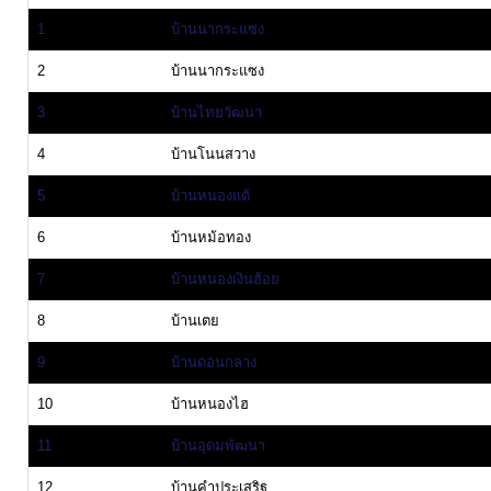
ท้อง
1
บ้านนากระแซง
ถิ่น
2
บ้านนากระแซง
ของ
เรา
3
บ้านไทยวัฒนา
4
บ้านโนนสวาง
ข้อมูล
5
บ้านหนองแต้
การ
ติดต่อ
6
บ้านหม้อทอง
7
บ้านหนองเงินฮ้อย
8
บ้านเตย
9
บ้านดอนกลาง
10
บ้านหนองไฮ
11
บ้านอุดมพัฒนา
12
บ้านคำประเสริฐ