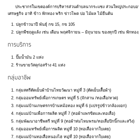
ประชากรในเขตองค์การบริหารส่วนตำบลนากระแซง ส่วนใหญ่ประกอบอาชีพ
เศรษฐกิจ อาทิ ข้าว ฟักทอง พริก ข่าวโพด ปอ ไม้ผล ไม้ยืนต้น
ปลูกข้าวนาปี พันธุ์ กข 15, กข 105
ปลูกพืชฤดูแล้ง เช่น เดือน พฤศจิกายน – มิถุนายน ของทุกปี เช่น ฟักทอง
การบริการ
ปั๊มน้ำมัน 2 แห่ง
ร้านขายวัสดุก่อสร้าง 41 แห่ง
กลุ่มอาชีพ
กลุ่มสตรีตัดเย็บผ้าบ้านไทยวัฒนา หมู่ที่ 3 (ตัดเย็บเสื้อผ้า)
กลุ่มออมทรัพย์เพื่อการเกษตร หมู่ที่ 5 (จักสาน /ทอเสื่อ/หวด)
กลุ่มแม่บ้านเกษตรกรบ้านหม้อทอง หมู่ที่ 6 (แปรรูปข้าวกล้องงอก)
กลุ่มแม่บ้านเพื่อการผลิต หมู่ที่ 7 (ทอผ้าแพรขิดและทอเสื่อ)
กลุ่มพัฒนาอาชีพตรี หมู่ที่ 9 (ทอผ้าห่มไหมพรม/ทอเสื่อปิกนิ๊กและสวิง)
กลุ่มออมทรัพย์เพื่อการผลิต หมู่ที่ 10 (ทอเสื่อจากใบเตย)
กลุ่มแม่บ้านทอเสื่อหนองไฮ หมู่ที่ 10 (ทอเสื่อจากใบเตย)