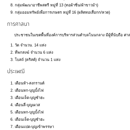
กลุ่มพัฒนาอาชีพสตรี หมู่ที่ 13 (ทอผ้าซิ่น/ผ้าขาวม้า)
กลุ่มออมทรัพย์เพื่อการเกษตร หมู่ที่ 16 (ผลิตทอเสื่อกก/หวด)
การศาสนา
ประชาชนในเขตพื้นที่องค์การบริหารส่วนตำบลโนนกลาง มีผู้ที่นับถือ ศา
วัด จำนวน. 14 แห่ง
ที่พกสงฆ์ จำนวน 6 แห่ง
โบสถ์ (คริสต์) จำนวน 1 แห่ง
ประเพณี
เดือนห้า-สงกรานต์
เดือนหก-บุญบั้งไฟ
เดือนเจ็ด-บุญซำฮะ
เดือนสี่-บุญเผวส
เดือนหก-บุญบั้งไฟ
เดือนเจ็ด-บุญซำฮะ
เดือนแปด-บุญเข้าพรรษา