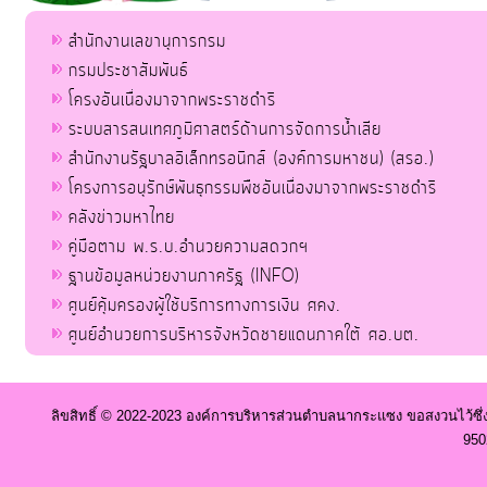
สำนักงานเลขานุการกรม
กรมประชาสัมพันธ์
โครงอันเนื่องมาจากพระราชดำริ
ระบบสารสนเทศภูมิศาสตร์ด้านการจัดการน้ำเสีย
สำนักงานรัฐบาลอิเล็กทรอนิกส์ (องค์การมหาชน) (สรอ.)
โครงการอนุรักษ์พันธุกรรมพืชอันเนื่องมาจากพระราชดำริ
คลังข่าวมหาไทย
คู่มือตาม พ.ร.บ.อำนวยความสดวกฯ
ฐานข้อมูลหน่วยงานภาครัฐ (INFO)
ศูนย์คุ้มครองผู้ใช้บริการทางการเงิน ศคง.
ศูนย์อำนวยการบริหารจังหวัดชายแดนภาคใต้ ศอ.บต.
ลิขสิทธิ์ © 2022-2023 องค์การบริหารส่วนตำบลนากระแซง ขอสงวนไว้ซึ่
950