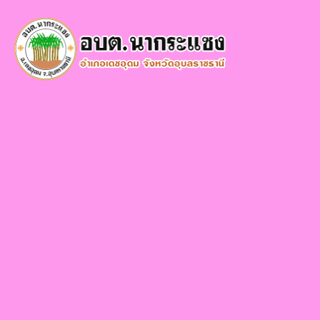
×
หน้า
close
หลัก
ข้อมูล
พื้น
ฐาน
บุคลากร
แผน
ยุทธศาสตร์
ข่าวสาร