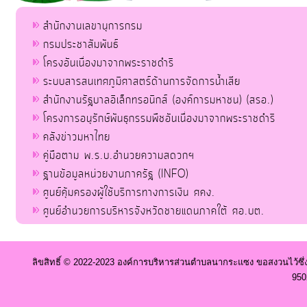
สำนักงานเลขานุการกรม
กรมประชาสัมพันธ์
โครงอันเนื่องมาจากพระราชดำริ
ระบบสารสนเทศภูมิศาสตร์ด้านการจัดการน้ำเสีย
สำนักงานรัฐบาลอิเล็กทรอนิกส์ (องค์การมหาชน) (สรอ.)
โครงการอนุรักษ์พันธุกรรมพืชอันเนื่องมาจากพระราชดำริ
คลังข่าวมหาไทย
คู่มือตาม พ.ร.บ.อำนวยความสดวกฯ
ฐานข้อมูลหน่วยงานภาครัฐ (INFO)
ศูนย์คุ้มครองผู้ใช้บริการทางการเงิน ศคง.
ศูนย์อำนวยการบริหารจังหวัดชายแดนภาคใต้ ศอ.บต.
ลิขสิทธิ์ © 2022-2023 องค์การบริหารส่วนตำบลนากระแซง ขอสงวนไว้ซึ่
950