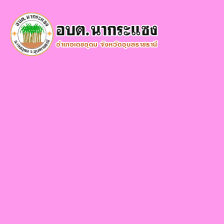
×
หน้า
close
หลัก
ข้อมูล
พื้น
ฐาน
บุคลากร
แผน
ยุทธศาสตร์
ข่าวสาร