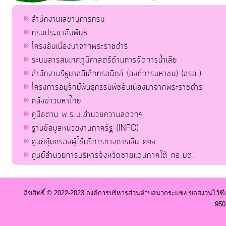
สำนักงานเลขานุการกรม
กรมประชาสัมพันธ์
โครงอันเนื่องมาจากพระราชดำริ
ระบบสารสนเทศภูมิศาสตร์ด้านการจัดการน้ำเสีย
สำนักงานรัฐบาลอิเล็กทรอนิกส์ (องค์การมหาชน) (สรอ.)
โครงการอนุรักษ์พันธุกรรมพืชอันเนื่องมาจากพระราชดำริ
คลังข่าวมหาไทย
คู่มือตาม พ.ร.บ.อำนวยความสดวกฯ
ฐานข้อมูลหน่วยงานภาครัฐ (INFO)
ศูนย์คุ้มครองผู้ใช้บริการทางการเงิน ศคง.
ศูนย์อำนวยการบริหารจังหวัดชายแดนภาคใต้ ศอ.บต.
ลิขสิทธิ์ © 2022-2023 องค์การบริหารส่วนตำบลนากระแซง ขอสงวนไว้ซึ่
950