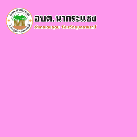
×
หน้า
close
หลัก
ข้อมูล
พื้น
ฐาน
บุคลากร
แผน
ยุทธศาสตร์
ข่าวสาร