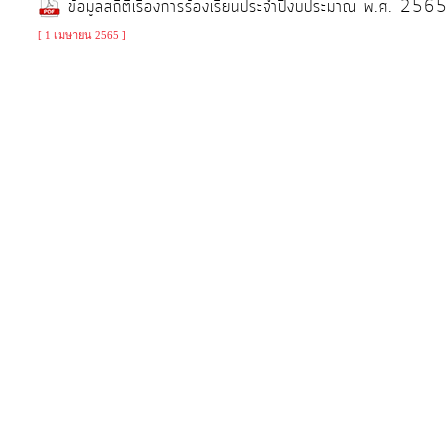
ข้อมูลสถิติเรื่องการร้องเรียนประจำปีงบประมาณ พ.ศ. 2
จัดการ
ความ
[ 1 เมษายน 2565 ]
รู้
การ
ดำเนิน
งาน
การ
ให้
บริการ
แผนการ
ใช้
จ่าย
งบ