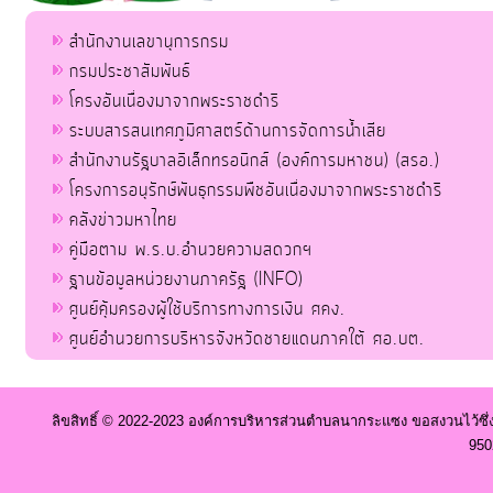
สำนักงานเลขานุการกรม
กรมประชาสัมพันธ์
โครงอันเนื่องมาจากพระราชดำริ
ระบบสารสนเทศภูมิศาสตร์ด้านการจัดการน้ำเสีย
สำนักงานรัฐบาลอิเล็กทรอนิกส์ (องค์การมหาชน) (สรอ.)
โครงการอนุรักษ์พันธุกรรมพืชอันเนื่องมาจากพระราชดำริ
คลังข่าวมหาไทย
คู่มือตาม พ.ร.บ.อำนวยความสดวกฯ
ฐานข้อมูลหน่วยงานภาครัฐ (INFO)
ศูนย์คุ้มครองผู้ใช้บริการทางการเงิน ศคง.
ศูนย์อำนวยการบริหารจังหวัดชายแดนภาคใต้ ศอ.บต.
ลิขสิทธิ์ © 2022-2023 องค์การบริหารส่วนตำบลนากระแซง ขอสงวนไว้ซึ่
950