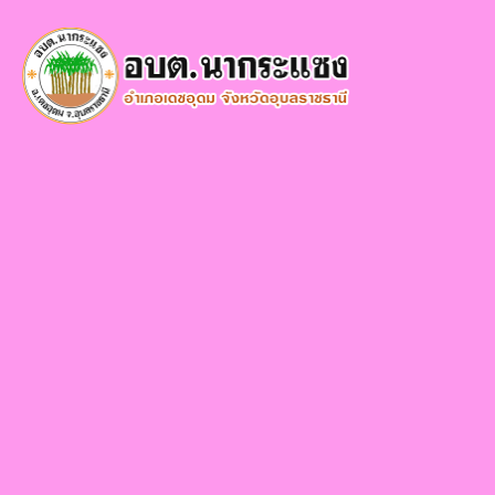
×
หน้า
close
หลัก
ข้อมูล
พื้น
ฐาน
บุคลากร
แผน
ยุทธศาสตร์
ข่าวสาร