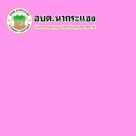
×
หน้า
close
หลัก
ข้อมูล
พื้น
ฐาน
บุคลากร
แผน
ยุทธศาสตร์
ข่าวสาร