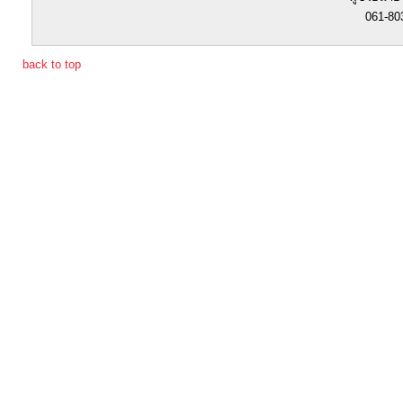
061-80
การ
back to top
เงิน
การ
คลัง
แผนการ
ป้องกัน
การ
ทุจริต
การ
ดำเนิน
การ
เพื่อ