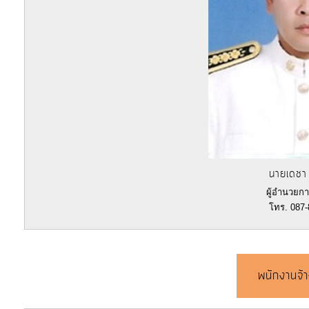
จัดการ
ความ
รู้
การ
ดำเนิน
งาน
การ
นายเดชา 
ให้
ผู้อำนวยก
บริการ
โทร. 087
แผนการ
ใช้
พนักงานจ้า
จ่าย
งบ