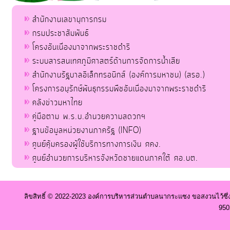
สำนักงานเลขานุการกรม
กรมประชาสัมพันธ์
โครงอันเนื่องมาจากพระราชดำริ
ระบบสารสนเทศภูมิศาสตร์ด้านการจัดการน้ำเสีย
สำนักงานรัฐบาลอิเล็กทรอนิกส์ (องค์การมหาชน) (สรอ.)
โครงการอนุรักษ์พันธุกรรมพืชอันเนื่องมาจากพระราชดำริ
คลังข่าวมหาไทย
คู่มือตาม พ.ร.บ.อำนวยความสดวกฯ
ฐานข้อมูลหน่วยงานภาครัฐ (INFO)
ศูนย์คุ้มครองผู้ใช้บริการทางการเงิน ศคง.
ศูนย์อำนวยการบริหารจังหวัดชายแดนภาคใต้ ศอ.บต.
ลิขสิทธิ์ © 2022-2023 องค์การบริหารส่วนตำบลนากระแซง ขอสงวนไว้ซึ่
950