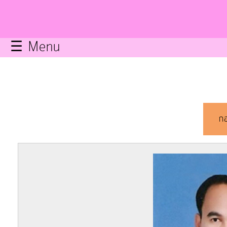
กิจการ
สภา
☰ Menu
บริการ
ข้อมูล
ITA
กอ
e-
Service
Q&A
การ