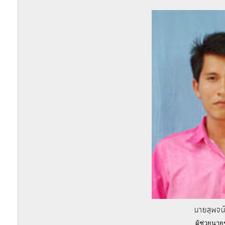
ประมาณ
ประจำ
ปี
การ
บริหาร
และ
พัฒนา
ทรัพยากร
บุคคล
การ
จัด
ซื้อ
จัด
นายสุพจน์
จ้าง
ผู้ช่วยนา