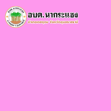
×
หน้า
close
หลัก
ข้อมูล
พื้น
ฐาน
บุคลากร
แผน
ยุทธศาสตร์
ข่าวสาร