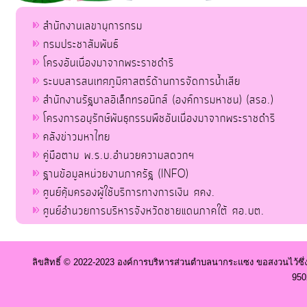
สำนักงานเลขานุการกรม
กรมประชาสัมพันธ์
โครงอันเนื่องมาจากพระราชดำริ
ระบบสารสนเทศภูมิศาสตร์ด้านการจัดการน้ำเสีย
สำนักงานรัฐบาลอิเล็กทรอนิกส์ (องค์การมหาชน) (สรอ.)
โครงการอนุรักษ์พันธุกรรมพืชอันเนื่องมาจากพระราชดำริ
คลังข่าวมหาไทย
คู่มือตาม พ.ร.บ.อำนวยความสดวกฯ
ฐานข้อมูลหน่วยงานภาครัฐ (INFO)
ศูนย์คุ้มครองผู้ใช้บริการทางการเงิน ศคง.
ศูนย์อำนวยการบริหารจังหวัดชายแดนภาคใต้ ศอ.บต.
ลิขสิทธิ์ © 2022-2023 องค์การบริหารส่วนตำบลนากระแซง ขอสงวนไว้ซึ่
950