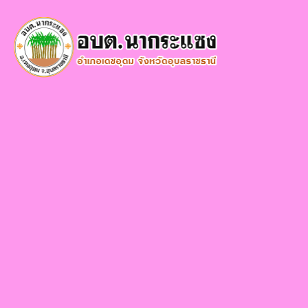
×
หน้า
close
หลัก
ข้อมูล
พื้น
ฐาน
บุคลากร
แผน
ยุทธศาสตร์
ข่าวสาร