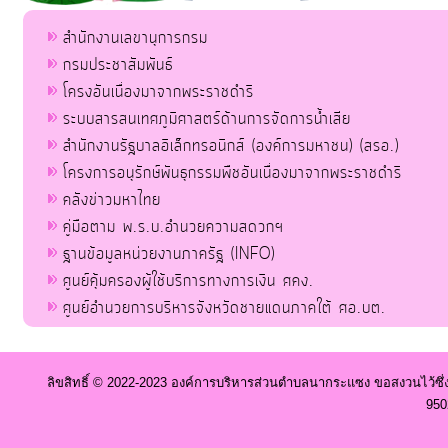
สำนักงานเลขานุการกรม
กรมประชาสัมพันธ์
โครงอันเนื่องมาจากพระราชดำริ
ระบบสารสนเทศภูมิศาสตร์ด้านการจัดการน้ำเสีย
สำนักงานรัฐบาลอิเล็กทรอนิกส์ (องค์การมหาชน) (สรอ.)
โครงการอนุรักษ์พันธุกรรมพืชอันเนื่องมาจากพระราชดำริ
คลังข่าวมหาไทย
คู่มือตาม พ.ร.บ.อำนวยความสดวกฯ
ฐานข้อมูลหน่วยงานภาครัฐ (INFO)
ศูนย์คุ้มครองผู้ใช้บริการทางการเงิน ศคง.
ศูนย์อำนวยการบริหารจังหวัดชายแดนภาคใต้ ศอ.บต.
ลิขสิทธิ์ © 2022-2023 องค์การบริหารส่วนตำบลนากระแซง ขอสงวนไว้ซึ่
950