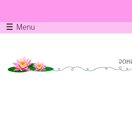
กิจการ
สภา
☰ Menu
บริการ
ข้อมูล
จดหม
ITA
e-
Service
Q&A
การ