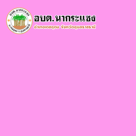
×
หน้า
close
หลัก
ข้อมูล
พื้น
ฐาน
บุคลากร
แผน
ยุทธศาสตร์
ข่าวสาร