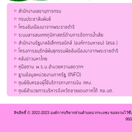
สำนักงานเลขานุการกรม
กรมประชาสัมพันธ์
โครงอันเนื่องมาจากพระราชดำริ
ระบบสารสนเทศภูมิศาสตร์ด้านการจัดการน้ำเสีย
สำนักงานรัฐบาลอิเล็กทรอนิกส์ (องค์การมหาชน) (สรอ.)
โครงการอนุรักษ์พันธุกรรมพืชอันเนื่องมาจากพระราชดำริ
คลังข่าวมหาไทย
คู่มือตาม พ.ร.บ.อำนวยความสดวกฯ
ฐานข้อมูลหน่วยงานภาครัฐ (INFO)
ศูนย์คุ้มครองผู้ใช้บริการทางการเงิน ศคง.
ศูนย์อำนวยการบริหารจังหวัดชายแดนภาคใต้ ศอ.บต.
ลิขสิทธิ์ © 2022-2023 องค์การบริหารส่วนตำบลนากระแซง ขอสงวนไว้ซึ่
950