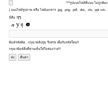
***รูปแบบไฟล์ที่แนบ ไม่ถูกต้อ
( แนบไฟล์รูปภาพ หรือ ไฟล์เอกสาร .jpg, .png, .pdf, .doc, .xls, .ppt และ 
การ
นี่คือ ?
(*)
เงิน
การ
คลัง
พิมพ์รหัสผิด...กรุณาคลิปปุ่ม รีเฟรช เพื่อรับรหัสใหม่!!
แผนการ
กรุณาพิมพ์สิ่งที่ท่านเห็นใส่ในช่องว่าง!!!
ป้องกัน
การ
ทุจริต
การ
ดำเนิน
การ
เพื่อ