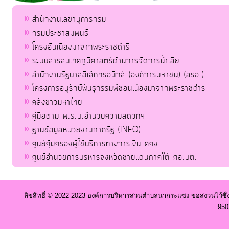
สำนักงานเลขานุการกรม
กรมประชาสัมพันธ์
โครงอันเนื่องมาจากพระราชดำริ
ระบบสารสนเทศภูมิศาสตร์ด้านการจัดการน้ำเสีย
สำนักงานรัฐบาลอิเล็กทรอนิกส์ (องค์การมหาชน) (สรอ.)
โครงการอนุรักษ์พันธุกรรมพืชอันเนื่องมาจากพระราชดำริ
คลังข่าวมหาไทย
คู่มือตาม พ.ร.บ.อำนวยความสดวกฯ
ฐานข้อมูลหน่วยงานภาครัฐ (INFO)
ศูนย์คุ้มครองผู้ใช้บริการทางการเงิน ศคง.
ศูนย์อำนวยการบริหารจังหวัดชายแดนภาคใต้ ศอ.บต.
ลิขสิทธิ์ © 2022-2023 องค์การบริหารส่วนตำบลนากระแซง ขอสงวนไว้ซึ่
950