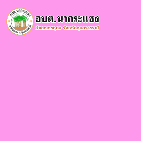
×
หน้า
close
หลัก
ข้อมูล
พื้น
ฐาน
บุคลากร
แผน
ยุทธศาสตร์
ข่าวสาร