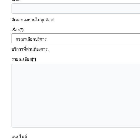
ประมาณ
ประจำ
อีเมลของท่านไม่ถูกต้อง!
ปี
เรื่อง
(*)
การ
บริการที่ท่านต้องการ.
บริหาร
และ
รายละเอียด
(*)
พัฒนา
ทรัพยากร
บุคคล
การ
จัด
ซื้อ
จัด
แนบไฟล์
จ้าง