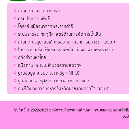
สำนักงานเลขานุการกรม
กรมประชาสัมพันธ์
โครงอันเนื่องมาจากพระราชดำริ
ระบบสารสนเทศภูมิศาสตร์ด้านการจัดการน้ำเสีย
สำนักงานรัฐบาลอิเล็กทรอนิกส์ (องค์การมหาชน) (สรอ.)
โครงการอนุรักษ์พันธุกรรมพืชอันเนื่องมาจากพระราชดำริ
คลังข่าวมหาไทย
คู่มือตาม พ.ร.บ.อำนวยความสดวกฯ
ฐานข้อมูลหน่วยงานภาครัฐ (INFO)
ศูนย์คุ้มครองผู้ใช้บริการทางการเงิน ศคง.
ศูนย์อำนวยการบริหารจังหวัดชายแดนภาคใต้ ศอ.บต.
ลิขสิทธิ์ © 2022-2023 องค์การบริหารส่วนตำบลนากระแซง ขอสงวนไว้ซึ่
950