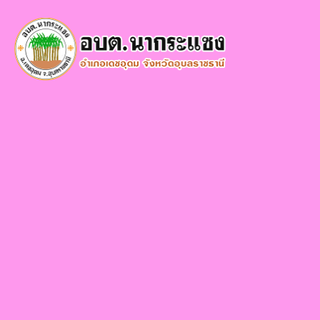
×
หน้า
close
หลัก
ข้อมูล
พื้น
ฐาน
บุคลากร
แผน
ยุทธศาสตร์
ข่าวสาร