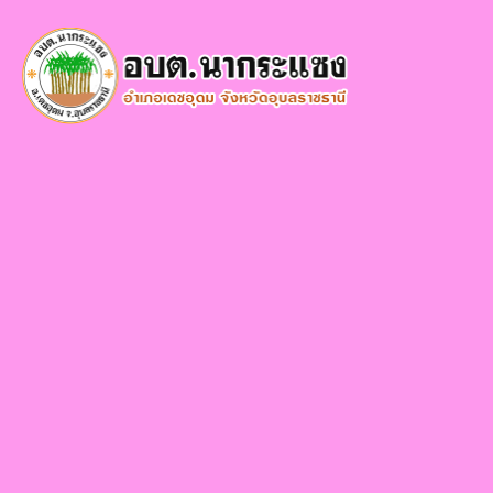
×
หน้า
close
หลัก
ข้อมูล
พื้น
ฐาน
บุคลากร
แผน
ยุทธศาสตร์
ข่าวสาร