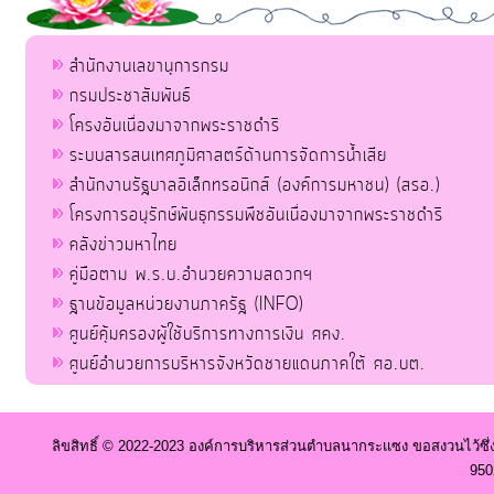
สำนักงานเลขานุการกรม
กรมประชาสัมพันธ์
โครงอันเนื่องมาจากพระราชดำริ
ระบบสารสนเทศภูมิศาสตร์ด้านการจัดการน้ำเสีย
สำนักงานรัฐบาลอิเล็กทรอนิกส์ (องค์การมหาชน) (สรอ.)
โครงการอนุรักษ์พันธุกรรมพืชอันเนื่องมาจากพระราชดำริ
คลังข่าวมหาไทย
คู่มือตาม พ.ร.บ.อำนวยความสดวกฯ
ฐานข้อมูลหน่วยงานภาครัฐ (INFO)
ศูนย์คุ้มครองผู้ใช้บริการทางการเงิน ศคง.
ศูนย์อำนวยการบริหารจังหวัดชายแดนภาคใต้ ศอ.บต.
ลิขสิทธิ์ © 2022-2023 องค์การบริหารส่วนตำบลนากระแซง ขอสงวนไว้ซึ่
950