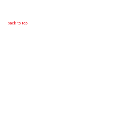
การ
back to top
เงิน
การ
คลัง
แผนการ
ป้องกัน
การ
ทุจริต
การ
ดำเนิน
การ
เพื่อ