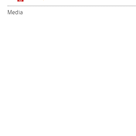
จัดการ
ความ
Media
รู้
การ
ดำเนิน
งาน
การ
ให้
บริการ
แผนการ
ใช้
จ่าย
งบ