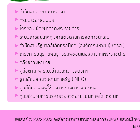
สำนักงานเลขานุการกรม
กรมประชาสัมพันธ์
โครงอันเนื่องมาจากพระราชดำริ
ระบบสารสนเทศภูมิศาสตร์ด้านการจัดการน้ำเสีย
สำนักงานรัฐบาลอิเล็กทรอนิกส์ (องค์การมหาชน) (สรอ.)
โครงการอนุรักษ์พันธุกรรมพืชอันเนื่องมาจากพระราชดำริ
คลังข่าวมหาไทย
คู่มือตาม พ.ร.บ.อำนวยความสดวกฯ
ฐานข้อมูลหน่วยงานภาครัฐ (INFO)
ศูนย์คุ้มครองผู้ใช้บริการทางการเงิน ศคง.
ศูนย์อำนวยการบริหารจังหวัดชายแดนภาคใต้ ศอ.บต.
ลิขสิทธิ์ © 2022-2023 องค์การบริหารส่วนตำบลนากระแซง ขอสงวนไว้ซึ่
950