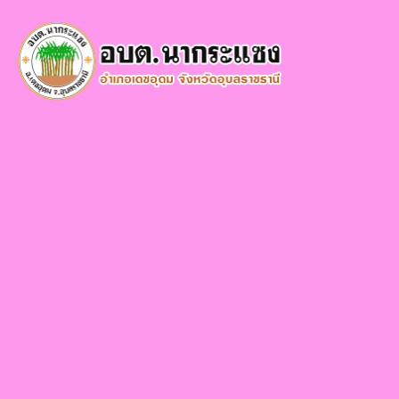
×
หน้า
close
หลัก
ข้อมูล
พื้น
ฐาน
บุคลากร
แผน
ยุทธศาสตร์
ข่าวสาร