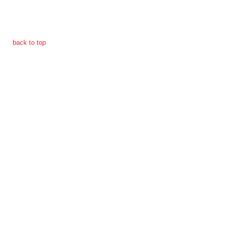
การ
เงิน
back to top
การ
คลัง
แผนการ
ป้องกัน
การ
ทุจริต
การ
ดำเนิน
การ
เพื่อ