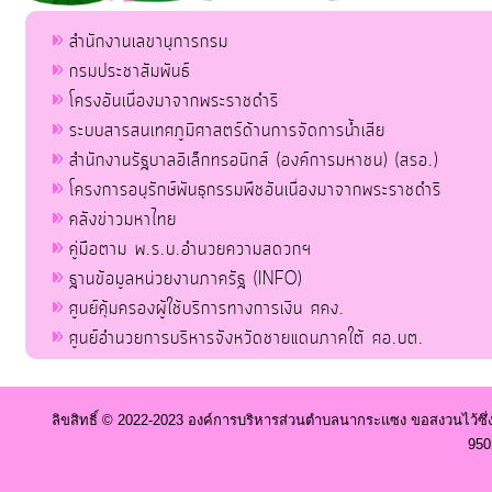
สำนักงานเลขานุการกรม
กรมประชาสัมพันธ์
โครงอันเนื่องมาจากพระราชดำริ
ระบบสารสนเทศภูมิศาสตร์ด้านการจัดการน้ำเสีย
สำนักงานรัฐบาลอิเล็กทรอนิกส์ (องค์การมหาชน) (สรอ.)
โครงการอนุรักษ์พันธุกรรมพืชอันเนื่องมาจากพระราชดำริ
คลังข่าวมหาไทย
คู่มือตาม พ.ร.บ.อำนวยความสดวกฯ
ฐานข้อมูลหน่วยงานภาครัฐ (INFO)
ศูนย์คุ้มครองผู้ใช้บริการทางการเงิน ศคง.
ศูนย์อำนวยการบริหารจังหวัดชายแดนภาคใต้ ศอ.บต.
ลิขสิทธิ์ © 2022-2023 องค์การบริหารส่วนตำบลนากระแซง ขอสงวนไว้ซึ่
950