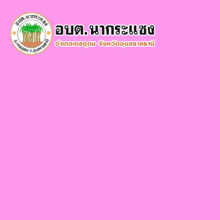
×
หน้า
close
หลัก
ข้อมูล
พื้น
ฐาน
บุคลากร
แผน
ยุทธศาสตร์
ข่าวสาร