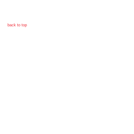
การ
เงิน
back to top
การ
คลัง
แผนการ
ป้องกัน
การ
ทุจริต
การ
ดำเนิน
การ
เพื่อ