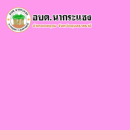
×
หน้า
close
หลัก
ข้อมูล
พื้น
ฐาน
บุคลากร
แผน
ยุทธศาสตร์
ข่าวสาร