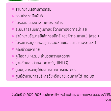
สำนักงานเลขานุการกรม
กรมประชาสัมพันธ์
โครงอันเนื่องมาจากพระราชดำริ
ระบบสารสนเทศภูมิศาสตร์ด้านการจัดการน้ำเสีย
สำนักงานรัฐบาลอิเล็กทรอนิกส์ (องค์การมหาชน) (สรอ.)
โครงการอนุรักษ์พันธุกรรมพืชอันเนื่องมาจากพระราชดำริ
คลังข่าวมหาไทย
คู่มือตาม พ.ร.บ.อำนวยความสดวกฯ
ฐานข้อมูลหน่วยงานภาครัฐ (INFO)
ศูนย์คุ้มครองผู้ใช้บริการทางการเงิน ศคง.
ศูนย์อำนวยการบริหารจังหวัดชายแดนภาคใต้ ศอ.บต.
ลิขสิทธิ์ © 2022-2023 องค์การบริหารส่วนตำบลนากระแซง ขอสงวนไว้ซึ่
950