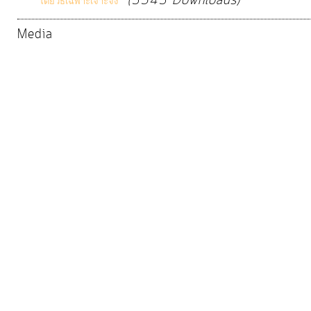
(3543 Downloads)
โดยวิธีเฉพาะเจาะจง
จัดการ
ความ
Media
รู้
การ
ดำเนิน
งาน
การ
ให้
บริการ
แผนการ
ใช้
จ่าย
งบ