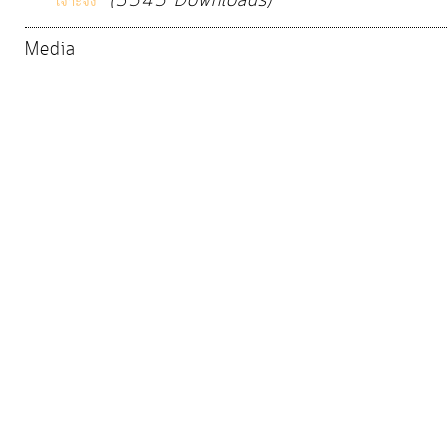
(3545 Downloads)
เจาะจง
จัดการ
ความ
Media
รู้
การ
ดำเนิน
งาน
การ
ให้
บริการ
แผนการ
ใช้
จ่าย
งบ