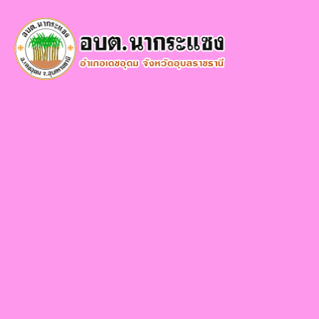
×
หน้า
close
หลัก
ข้อมูล
พื้น
ฐาน
บุคลากร
แผน
ยุทธศาสตร์
ข่าวสาร