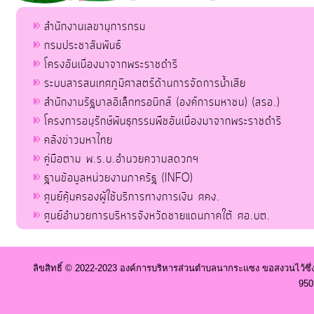
สำนักงานเลขานุการกรม
กรมประชาสัมพันธ์
โครงอันเนื่องมาจากพระราชดำริ
ระบบสารสนเทศภูมิศาสตร์ด้านการจัดการน้ำเสีย
สำนักงานรัฐบาลอิเล็กทรอนิกส์ (องค์การมหาชน) (สรอ.)
โครงการอนุรักษ์พันธุกรรมพืชอันเนื่องมาจากพระราชดำริ
คลังข่าวมหาไทย
คู่มือตาม พ.ร.บ.อำนวยความสดวกฯ
ฐานข้อมูลหน่วยงานภาครัฐ (INFO)
ศูนย์คุ้มครองผู้ใช้บริการทางการเงิน ศคง.
ศูนย์อำนวยการบริหารจังหวัดชายแดนภาคใต้ ศอ.บต.
ลิขสิทธิ์ © 2022-2023 องค์การบริหารส่วนตำบลนากระแซง ขอสงวนไว้ซึ่
950