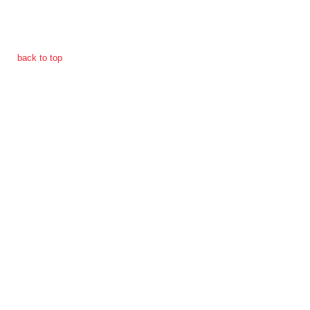
การ
เงิน
back to top
การ
คลัง
แผนการ
ป้องกัน
การ
ทุจริต
การ
ดำเนิน
การ
เพื่อ