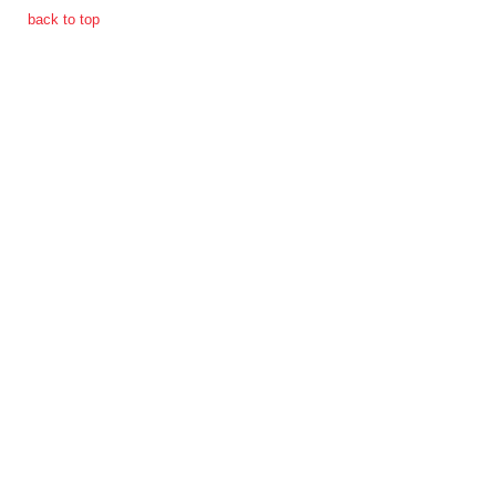
จัดการ
back to top
ความ
รู้
การ
ดำเนิน
งาน
การ
ให้
บริการ
แผนการ
ใช้
จ่าย
งบ