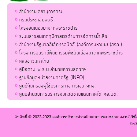
สำนักงานเลขานุการกรม
กรมประชาสัมพันธ์
โครงอันเนื่องมาจากพระราชดำริ
ระบบสารสนเทศภูมิศาสตร์ด้านการจัดการน้ำเสีย
สำนักงานรัฐบาลอิเล็กทรอนิกส์ (องค์การมหาชน) (สรอ.)
โครงการอนุรักษ์พันธุกรรมพืชอันเนื่องมาจากพระราชดำริ
คลังข่าวมหาไทย
คู่มือตาม พ.ร.บ.อำนวยความสดวกฯ
ฐานข้อมูลหน่วยงานภาครัฐ (INFO)
ศูนย์คุ้มครองผู้ใช้บริการทางการเงิน ศคง.
ศูนย์อำนวยการบริหารจังหวัดชายแดนภาคใต้ ศอ.บต.
ลิขสิทธิ์ © 2022-2023 องค์การบริหารส่วนตำบลนากระแซง ขอสงวนไว้ซึ่
950