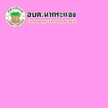
×
หน้า
close
หลัก
ข้อมูล
พื้น
ฐาน
บุคลากร
แผน
ยุทธศาสตร์
ข่าวสาร